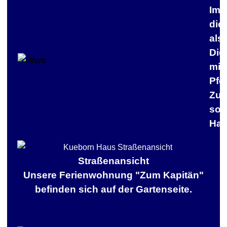
Im K
die 
als 
Die
mit 
Pfe
Zur 
sow
Hau
Straßenansicht
Unsere Ferienwohnung "Zum Kapitän"
befinden sich auf der Gartenseite.